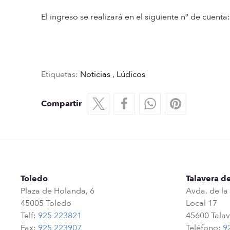
El ingreso se realizará en el siguiente nº de cuent
Etiquetas:
Noticias
,
Lúdicos
Compartir
Toledo
Talavera de
Plaza de Holanda, 6
Avda. de la
45005 Toledo
Local 17
Telf:
925 223821
45600 Talav
Fax:
925 223907
Teléfono:
9