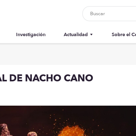
Investigación
Actualidad
Sobre el C
Nursia UP
Junta del 
Boletín del colegiado
Anuarios
AL DE NACHO CANO
Recursos
Memorias