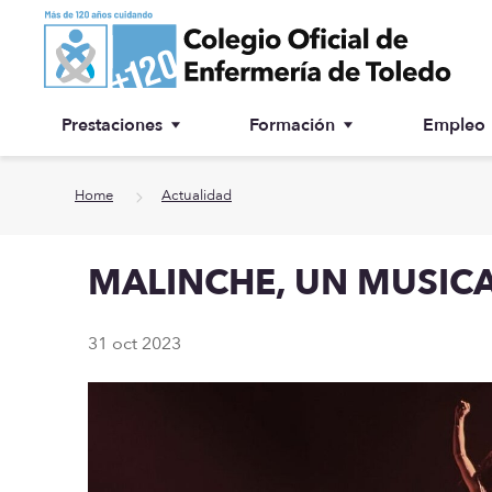
Ir a contenido principal
Prestaciones
Formación
Empleo
Ventanilla única
Inscripción a cursos
Home
Actualidad
¿Por qué colegiarse?
MALINCHE, UN MUSIC
Asesoría jurídica
Especialidades
31 oct 2023
Otras prestaciones
Biblioteca