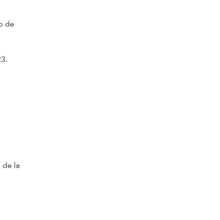
o de
3.
 de la