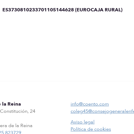
a:
ES3730810233701105144628 (EUROCAJA RURAL)
 la Reina
info@coento.com
 Constitución, 24
coleg45@consejogeneralenf
Aviso legal
era de la Reina
Política de cookies
25 823729