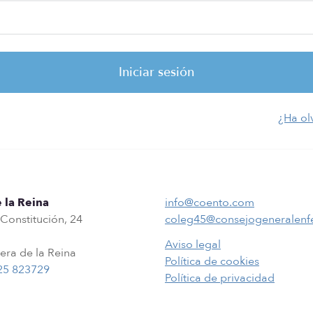
¿Ha ol
 la Reina
info@coento.com
 Constitución, 24
coleg45@consejogeneralenf
Aviso legal
era de la Reina
Política de cookies
25 823729
Política de privacidad