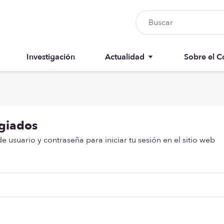
Investigación
Actualidad
Sobre el C
Nursia UP
Junta del 
Boletín del colegiado
Anuarios
egiados
Recursos
Memorias
 usuario y contraseña para iniciar tu sesión en el sitio web