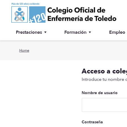
Ir a contenido principal
Prestaciones
Formación
Empleo
Ventanilla única
Inscripción a cursos
Home
¿Por qué colegiarse?
Acceso a col
Asesoría jurídica
Introduce tu nombre de
Especialidades
Nombre de usuario
Otras prestaciones
Biblioteca
Contraseña