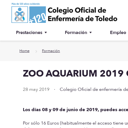
Ir a contenido principal
Prestaciones
Formación
Empleo
Ventanilla única
Inscripción a cursos
Home
Formación
¿Por qué colegiarse?
ZOO AQUARIUM 2019 
Asesoría jurídica
Especialidades
28 may 2019
·
Colegio Oficial de enfermería d
Otras prestaciones
Los días 08 y 09 de junio de 2019, puedes a
Biblioteca
Por sólo 16 Euros (habitualmente el acceso tiene 