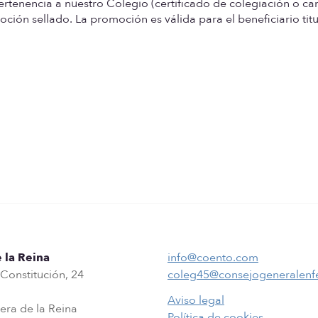
ertenencia a nuestro Colegio
(certificado de colegiación o ca
oción sellado.
La promoción es válida para el beneficiario titu
 la Reina
info@coento.com
 Constitución, 24
coleg45@consejogeneralenf
Aviso legal
era de la Reina
Política de cookies