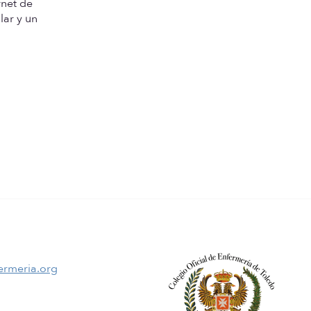
rnet de
lar y un
ermeria.org