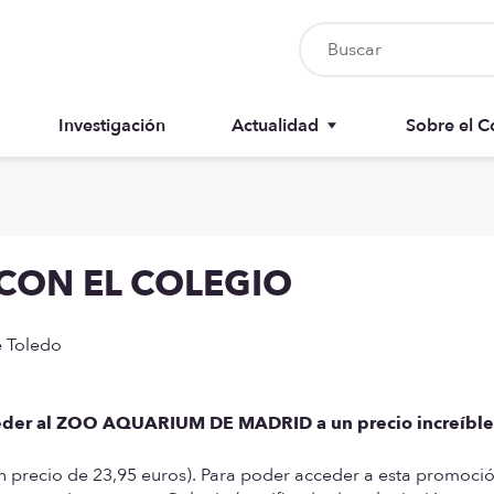
Investigación
Actualidad
Sobre el C
Nursia UP
Junta del 
Boletín del colegiado
Anuarios
CON EL COLEGIO
Recursos
Memorias
e Toledo
cceder al ZOO AQUARIUM DE MADRID a un precio increíble
un precio de 23,95 euros). Para poder acceder a esta promoció