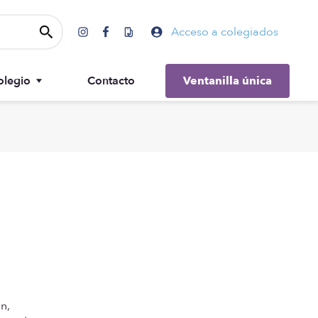
Acceso a colegiados
olegio
Contacto
Ventanilla única
Gobierno
n,