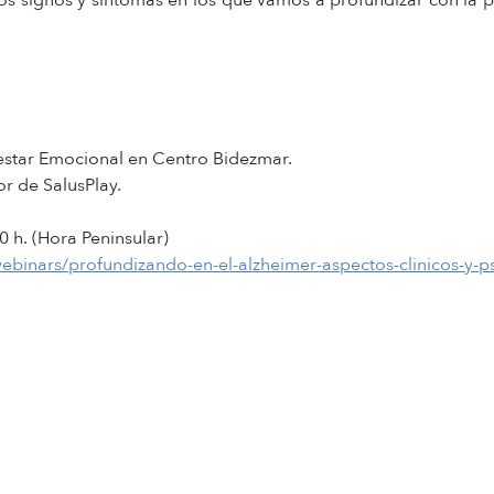
nestar Emocional en Centro Bidezmar.
r de SalusPlay.
 h. (Hora Peninsular)
binars/profundizando-en-el-alzheimer-aspectos-clinicos-y-p