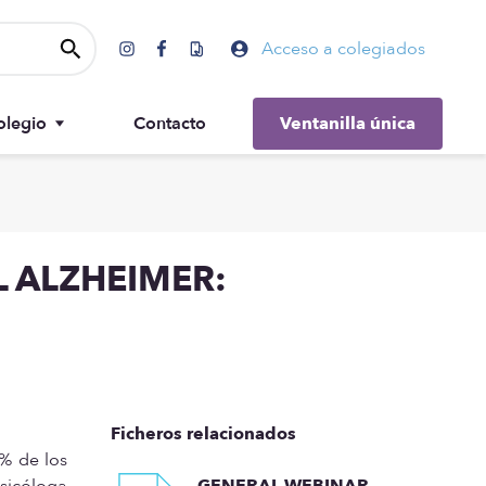
Acceso a colegiados
olegio
Contacto
Ventanilla única
Gobierno
 ALZHEIMER:
Ficheros relacionados
% de los
psicóloga
GENERAL-WEBINAR-