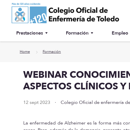
Ir a contenido principal
Prestaciones
Formación
Empleo
Ventanilla única
Inscripción a cursos
Home
Formación
¿Por qué colegiarse?
WEBINAR CONOCIMIEN
Asesoría jurídica
ASPECTOS CLÍNICOS Y
Especialidades
12 sept 2023
·
Colegio Oficial de enfermería d
Otras prestaciones
Biblioteca
La enfermedad de Alzheimer es la forma más co
casos. Pero, además de la demencia, presenta otr