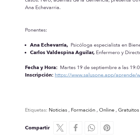
Ana Echevarria.
Ponentes:
Ana Echevarría,
Psicóloga especialista en Bie
Carlos Valdespina Aguilar,
Enfermero y Directo
Fecha y Hora:
Martes 19 de septiembre a las 19:00
Inscripción:
https://www.salusone.app/aprende/we
Etiquetas:
Noticias
,
Formación
,
Online
,
Gratuitos
Compartir