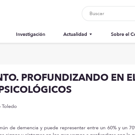
Investigación
Actualidad
Sobre el C
Nursia UP
Junta del 
Boletín del colegiado
Anuarios
TO. PROFUNDIZANDO EN EL
Recursos
Memorias
 PSICOLÓGICOS
e Toledo
mún de demencia y puede representar entre un 60% y un 70
os signos y síntomas en los que vamos a profundizar con la 