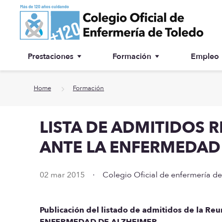
Ir a contenido principal
Prestaciones
Formación
Empleo
Ventanilla única
Inscripción a cursos
Home
Formación
¿Por qué colegiarse?
LISTA DE ADMITIDOS 
Asesoría jurídica
ANTE LA ENFERMEDAD
Especialidades
02 mar 2015
·
Colegio Oficial de enfermería d
Otras prestaciones
Biblioteca
Publicación del listado de admitidos de la 
ENFERMEDAD DE ALZHEIMER