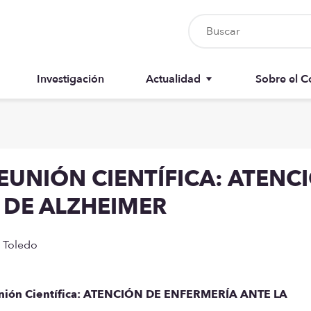
Investigación
Actualidad
Sobre el C
Nursia UP
Junta del 
Boletín del colegiado
Anuarios
REUNIÓN CIENTÍFICA: ATENC
Recursos
Memorias
 DE ALZHEIMER
e Toledo
Reunión Científica: ATENCIÓN DE ENFERMERÍA ANTE LA