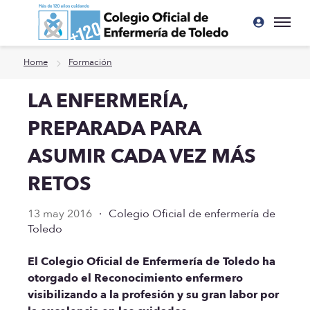
Ir a contenido principal
Home
Formación
LA ENFERMERÍA,
PREPARADA PARA
ASUMIR CADA VEZ MÁS
RETOS
13 may 2016
·
Colegio Oficial de enfermería de
Toledo
El Colegio Oficial de Enfermería de Toledo ha
otorgado el Reconocimiento enfermero
visibilizando a la profesión y su gran labor por