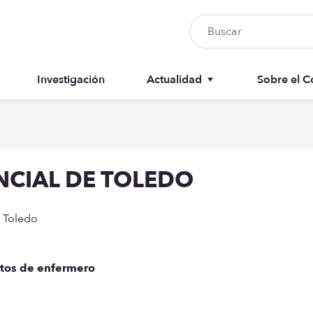
Investigación
Actualidad
Sobre el C
Nursia UP
Junta del 
Boletín del colegiado
Anuarios
NCIAL DE TOLEDO
Recursos
Memorias
e Toledo
stos de enfermero