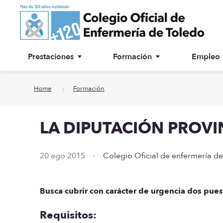
Ir a contenido principal
Prestaciones
Formación
Empleo
Ventanilla única
Inscripción a cursos
Home
Formación
¿Por qué colegiarse?
LA DIPUTACIÓN PROVI
Asesoría jurídica
Especialidades
20 ago 2015
·
Colegio Oficial de enfermería d
Otras prestaciones
Busca cubrir con carácter de urgencia dos pue
Biblioteca
Requisitos: