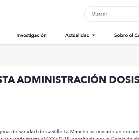
Investigación
Actualidad
Sobre el C
Nursia UP
Junta del 
Boletín del colegiado
Anuarios
A ADMINISTRACIÓN DOSIS
Recursos
Memorias
ejería de Sanidad de Castilla-La Mancha ha enviado un docu
de recuerdo frente al COVID-19, aprobado por la Comisión d