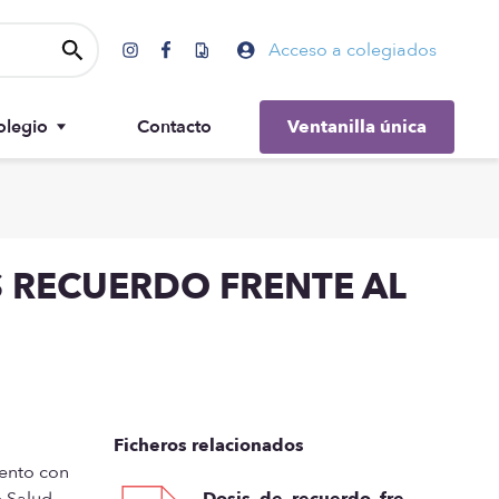
Acceso a colegiados
olegio
Contacto
Ventanilla única
Gobierno
 RECUERDO FRENTE AL
Ficheros relacionados
mento con
e Salud
Dosis_de_recuerdo_fre