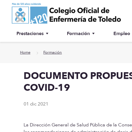
Ir a contenido principal
Prestaciones
Formación
Empleo
Ventanilla única
Inscripción a cursos
Home
Formación
¿Por qué colegiarse?
DOCUMENTO PROPUEST
Asesoría jurídica
COVID-19
Especialidades
01 dic 2021
Otras prestaciones
Biblioteca
La Dirección General de Salud Pública de la Cons
las recomendaciones de administración de dosis 