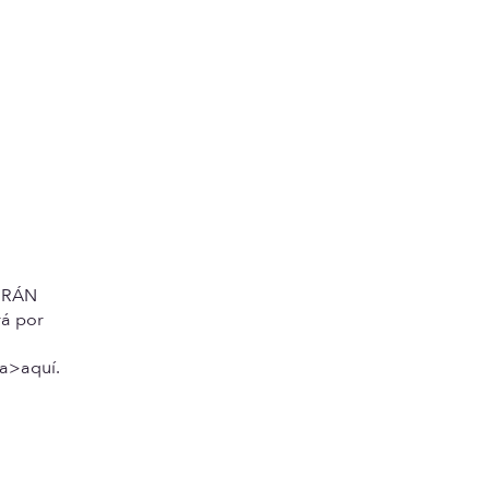
IRÁN
rá por
na>aquí.