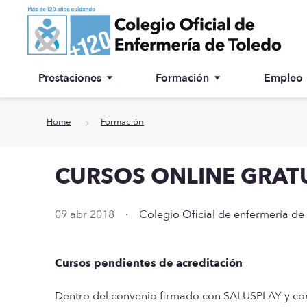
Ir a contenido principal
Prestaciones
Formación
Empleo
Ventanilla única
Inscripción a cursos
Home
Formación
¿Por qué colegiarse?
CURSOS ONLINE GRATU
Asesoría jurídica
Especialidades
09 abr 2018
·
Colegio Oficial de enfermería de
Otras prestaciones
Cursos pendientes de acreditación
Biblioteca
Dentro del convenio firmado con SALUSPLAY y como