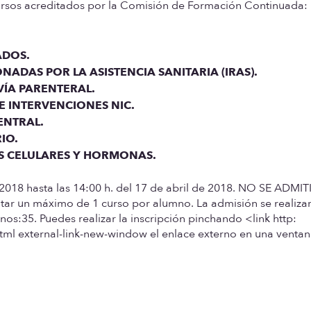
ursos acreditados por la Comisión de Formación Continuada:
ADOS.
NADAS POR LA ASISTENCIA SANITARIA (IRAS).
VÍA PARENTERAL.
 INTERVENCIONES NIC.
ENTRAL.
RIO
.
S CELULARES Y HORMONAS
.
 2018 hasta las 14:00 h. del 17 de abril de 2018
. NO SE ADMIT
itar un máximo de 1 curso por alumno.
La admisión se realiza
os:35. Puedes realizar la inscripción pinchando <link http:
ml external-link-new-window el enlace externo en una venta