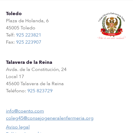
Toledo
Plaza de Holanda, 6
45005 Toledo
Telf:
925 223821
Fax:
925 223907
Talavera de la Reina
Avda. de la Constitución, 24
Local 17
45600 Talavera de la Reina
Teléfono:
925 823729
info@coento.com
coleg45@consejogeneralenfermeria.org
Aviso legal