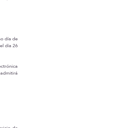
mo día de
el día 26
ectrónica
admitirá
rvicio de