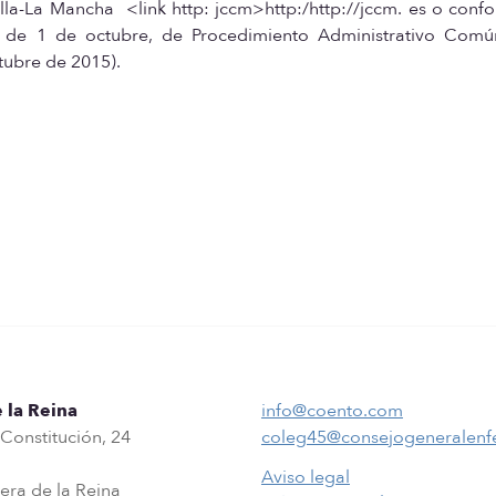
la-La Mancha <link http: jccm>http:/http://jccm. es o conf
5 de 1 de octubre, de Procedimiento Administrativo Comú
tubre de 2015).
 la Reina
info@coento.com
 Constitución, 24
coleg45@consejogeneralenf
Aviso legal
era de la Reina