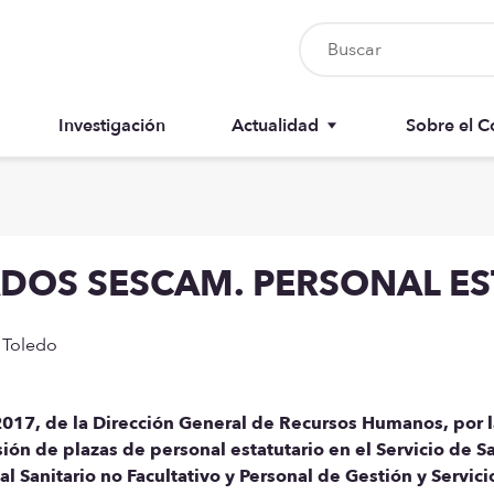
Investigación
Actualidad
Sobre el C
Nursia UP
Junta del 
Boletín del colegiado
Anuarios
DOS SESCAM. PERSONAL ES
Recursos
Memorias
 Toledo
17, de la Dirección General de Recursos Humanos, por 
ión de plazas de personal estatutario en el Servicio de S
l Sanitario no Facultativo y Personal de Gestión y Servici