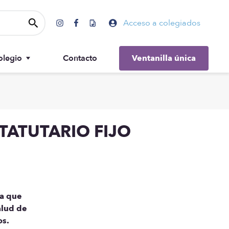
Acceso a colegiados
olegio
Contacto
Ventanilla única
Gobierno
TATUTARIO FIJO
la que
alud de
os.