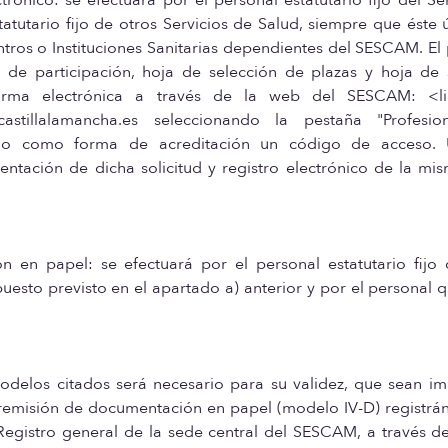
atutario fijo de otros Servicios de Salud, siempre que éste 
ros o Instituciones Sanitarias dependientes del SESCAM. El
d de participación, hoja de selección de plazas y hoja de 
orma electrónica a través de la web del SESCAM: <li
am.castillalamancha.es seleccionando la pestaña "Profesio
zando como forma de acreditación un código de acceso.
ntación de dicha solicitud y registro electrónico de la mi
n en papel: se efectuará por el personal estatutario fijo 
uesto previsto en el apartado a) anterior y por el personal 
delos citados será necesario para su validez, que sean im
e remisión de documentación en papel (modelo IV-D) registr
 Registro general de la sede central del SESCAM, a través d