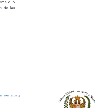
orme a lo
n de las
ermeria.org