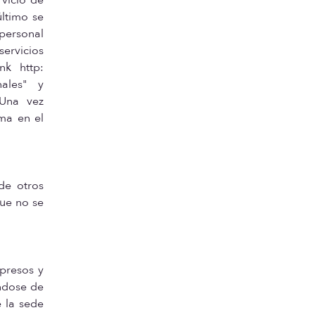
último se
 personal
servicios
nk http:
nales" y
 Una vez
sma en el
de otros
que no se
presos y
ándose de
e la sede