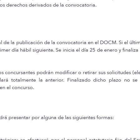
los derechos derivados de la convocatoria.
al de la publicación de la convocatoria en el DOCM. Si el últi
er día hábil siguiente. Se inicia el día 25 de enero y finaliza 
os concursantes podrán modificar o retirar sus solicitudes (el
rá totalmente la anterior. Finalizado dicho plazo no se 
 en el concurso.
odrá presentar por alguna de las siguientes formas:
rónico: se efectuará por el personal estatutario fijo del Se