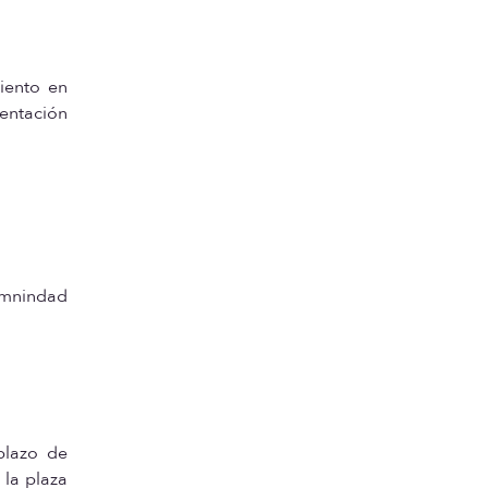
iento en
sentación
emnindad
plazo de
 la plaza