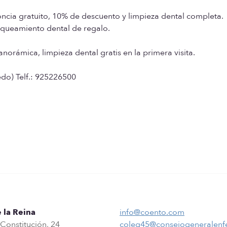
oncia gratuito, 10% de descuento y limpieza dental completa.
queamiento dental de regalo.
norámica, limpieza dental gratis en la primera visita.
edo) Telf.: 925226500
 la Reina
info@coento.com
 Constitución, 24
coleg45@consejogeneralenf