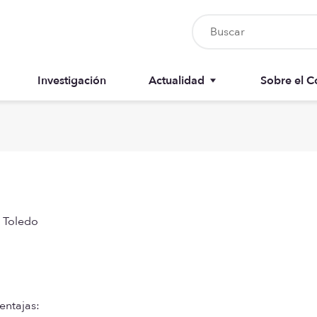
Investigación
Actualidad
Sobre el C
Nursia UP
Junta del 
Boletín del colegiado
Anuarios
Recursos
Memorias
e Toledo
entajas: