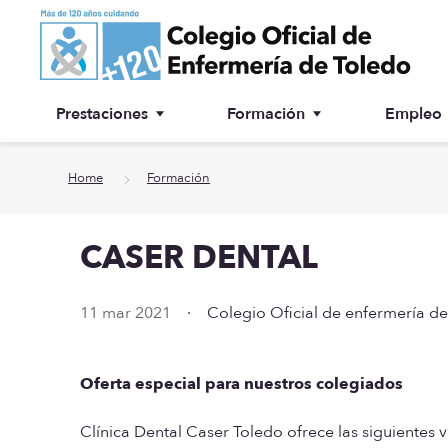
Ir a contenido principal
Prestaciones
Formación
Empleo
Ventanilla única
Inscripción a cursos
Home
Formación
¿Por qué colegiarse?
CASER DENTAL
Asesoría jurídica
Especialidades
11 mar 2021
·
Colegio Oficial de enfermería d
Otras prestaciones
Oferta especial para nuestros colegiados
Biblioteca
Clínica Dental Caser Toledo ofrece las siguientes v