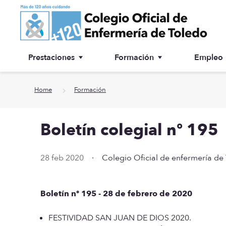
Ir a contenido principal
Prestaciones
Formación
Empleo
Ventanilla única
Inscripción a cursos
Home
Formación
¿Por qué colegiarse?
Boletín colegial nº 195
Asesoría jurídica
Especialidades
28 feb 2020
·
Colegio Oficial de enfermería de
Otras prestaciones
Boletín nº 195 - 28 de febrero de 2020
Biblioteca
FESTIVIDAD SAN JUAN DE DIOS 2020.