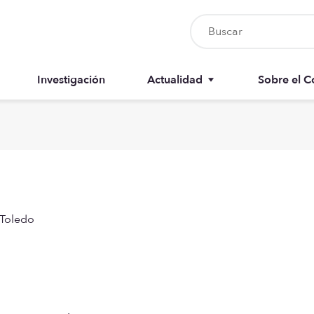
Investigación
Actualidad
Sobre el C
Nursia UP
Junta del 
Boletín del colegiado
Anuarios
Recursos
Memorias
 Toledo