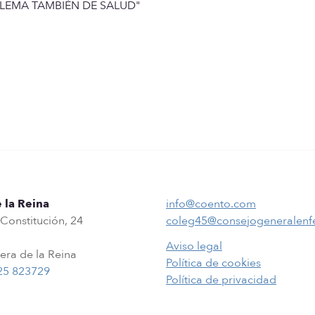
BLEMA TAMBIÉN DE SALUD"
 la Reina
info@coento.com
 Constitución, 24
coleg45@consejogeneralenf
Aviso legal
era de la Reina
Política de cookies
25 823729
Política de privacidad