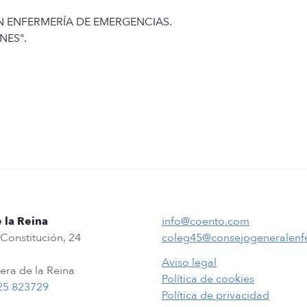
 ENFERMERÍA DE EMERGENCIAS.
NES".
 la Reina
info@coento.com
 Constitución, 24
coleg45@consejogeneralenf
Aviso legal
era de la Reina
Política de cookies
25 823729
Política de privacidad