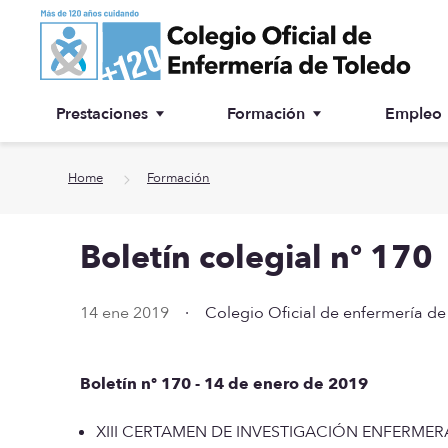
Ir a contenido principal
Prestaciones
Formación
Empleo
Ventanilla única
Inscripción a cursos
Home
Formación
¿Por qué colegiarse?
Boletín colegial nº 170
Asesoría jurídica
Especialidades
14 ene 2019
·
Colegio Oficial de enfermería de
Otras prestaciones
Boletín nº 170 - 14 de enero de 2019
Biblioteca
XIII CERTAMEN DE INVESTIGACIÓN ENFERMERA