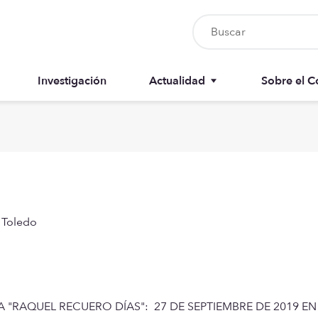
Investigación
Actualidad
Sobre el C
Nursia UP
Junta del 
Boletín del colegiado
Anuarios
Recursos
Memorias
 Toledo
 "RAQUEL RECUERO DÍAS": 27 DE SEPTIEMBRE DE 2019 EN