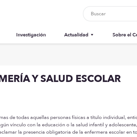
Investigación
Actualidad
Sobre el C
Nursia UP
Junta del 
Boletín del colegiado
Anuarios
MERÍA Y SALUD ESCOLAR
Recursos
Memorias
mas de todas aquellas personas físicas a título individual, ent
ún vínculo con la educación o la salud infantil y adolescente,
clamar la presencia obligatoria de la enfermera escolar en t