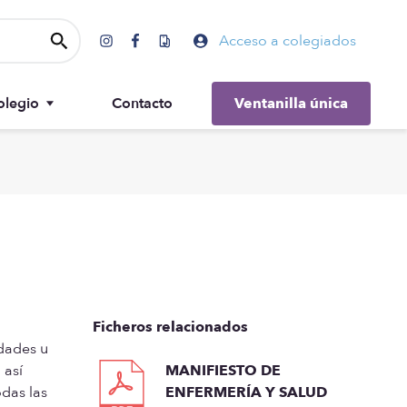
Acceso a colegiados
olegio
Contacto
Ventanilla única
Gobierno
Ficheros relacionados
idades u
 así
MANIFIESTO DE
odas las
ENFERMERÍA Y SALUD