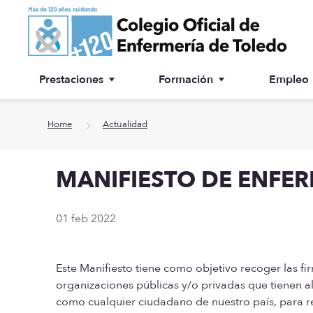
Ir a contenido principal
Prestaciones
Formación
Empleo
Ventanilla única
Inscripción a cursos
Home
Actualidad
¿Por qué colegiarse?
MANIFIESTO DE ENFER
Asesoría jurídica
Especialidades
01 feb 2022
Otras prestaciones
Este Manifiesto tiene como objetivo recoger las fir
Biblioteca
organizaciones públicas y/o privadas que tienen alg
como cualquier ciudadano de nuestro país, para re