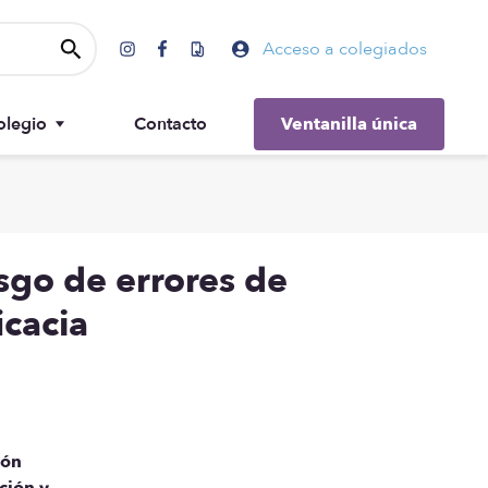
Acceso a colegiados
olegio
Contacto
Ventanilla única
Gobierno
esgo de errores de
icacia
ión
ción y