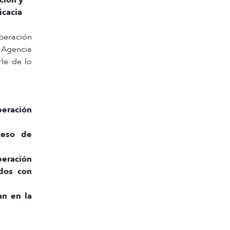
icacia
beración
 Agencia
le de lo
beración
ceso de
beración
ados con
an en la