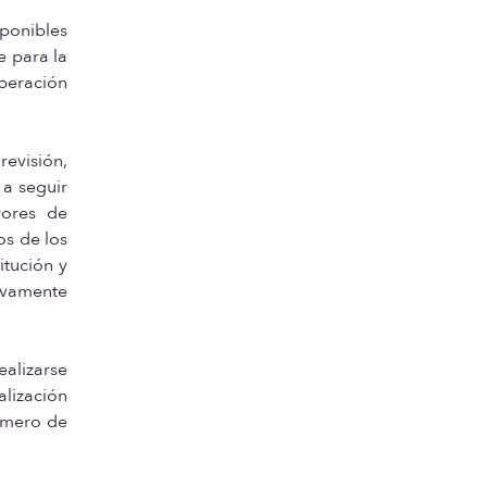
sponibles
e para la
beración
revisión,
 a seguir
rores de
os de los
itución y
ivamente
ealizarse
alización
úmero de