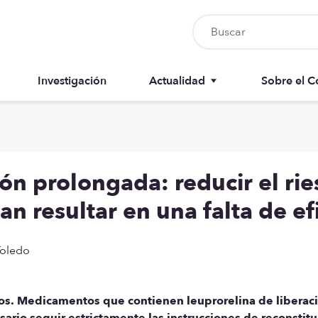
Investigación
Actualidad
Sobre el C
Nursia UP
Junta del 
Boletín del colegiado
Anuarios
ión prolongada: reducir el ri
Recursos
Memorias
 resultar en una falta de ef
Toledo
ios. Medicamentos que contienen leuprorelina de liberac
ario seguir estrictamente las instrucciones de reconstitu