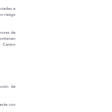
ociadas a
io-riesgo
rrores de
ontienen
l Centro
ación de
tacte con