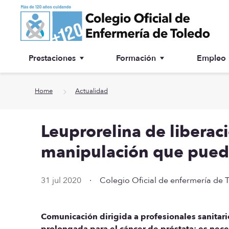
Ir a contenido principal
Prestaciones
Formación
Empleo
Ventanilla única
Inscripción a cursos
Home
Actualidad
¿Por qué colegiarse?
Leuprorelina de liberac
Asesoría jurídica
manipulación que puedan
Especialidades
31 jul 2020
·
Colegio Oficial de enfermería de 
Otras prestaciones
Biblioteca
Comunicación dirigida a profesionales sanitar
prolongada para el cáncer de próstata: es neces