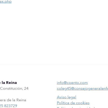
ex.php
 la Reina
info@coento.com
 Constitución, 24
coleg45@consejogeneralenf
Aviso legal
era de la Reina
Política de cookies
25 823729