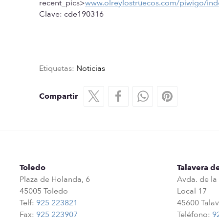
recent_pics>
www.olreylostruecos.com/piwigo/ind
Clave: cde190316
Etiquetas:
Noticias
Compartir
Toledo
Talavera de
Plaza de Holanda, 6
Avda. de la
45005 Toledo
Local 17
Telf:
925 223821
45600 Talav
Fax:
925 223907
Teléfono:
9