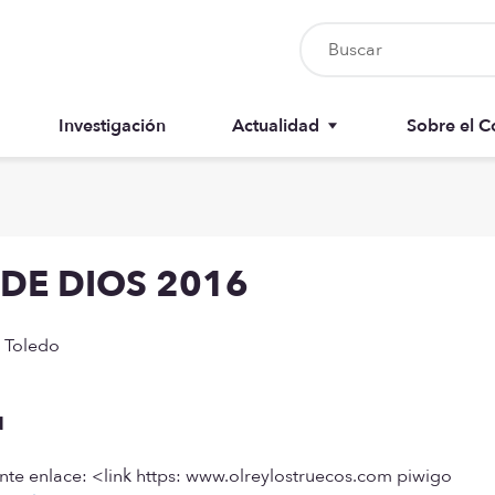
Investigación
Actualidad
Sobre el C
Nursia UP
Junta del 
Boletín del colegiado
Anuarios
 DE DIOS 2016
Recursos
Memorias
e Toledo
d
ente enlace: <link https: www.olreylostruecos.com piwigo