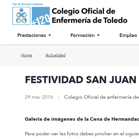
Ir a contenido principal
Prestaciones
Formación
Empleo
Ventanilla única
Inscripción a cursos
Home
Actualidad
¿Por qué colegiarse?
FESTIVIDAD SAN JUAN
Asesoría jurídica
Especialidades
29 mar 2016
·
Colegio Oficial de enfermería d
Otras prestaciones
Galería de imágenes de la Cena de Hermanda
Biblioteca
Para poder ver las fotos debes pinchar en el sigui