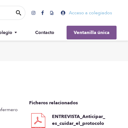
Acceso a colegiados
olegio
Contacto
Ventanilla única
Gobierno
Ficheros relacionados
nfermero
ENTREVISTA_Anticipar_
es_cuidar_el_protocolo