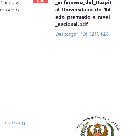
 Premio a
_enfermero_del_Hospit
rotocolo
al_Universitario_de_Tol
edo_premiado_a_nivel
_nacional.pdf
Descargar PDF (210 KB)
ermeria.org