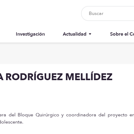
Investigación
Actualidad
Sobre el C
Nursia UP
Junta del 
Boletín del colegiado
Anuarios
NA RODRÍGUEZ MELLÍDEZ
Recursos
Memorias
rmera del Bloque Quirúrgico y coordinadora del proyecto e
adolescente.