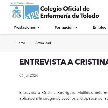
Ir a contenido principal
Prestaciones
Formación
Empleo
Ventanilla única
Inscripción a cursos
Home
Actualidad
¿Por qué colegiarse?
ENTREVISTA A CRISTI
Asesoría jurídica
Especialidades
06 jul 2026
Otras prestaciones
Entrevista a Cristina Rodríguez Mellídez, enfe
Biblioteca
aplicado a la cirugía de escoliosis idiopática del 