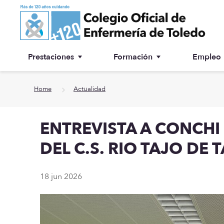
Ir a contenido principal
Prestaciones
Formación
Empleo
Ventanilla única
Inscripción a cursos
Home
Actualidad
¿Por qué colegiarse?
ENTREVISTA A CONCH
Asesoría jurídica
DEL C.S. RIO TAJO DE 
Especialidades
18 jun 2026
Otras prestaciones
Biblioteca