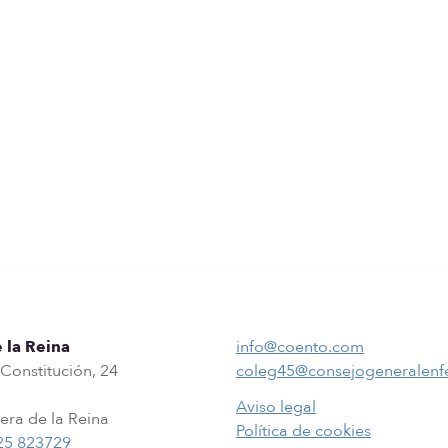
 la Reina
info@coento.com
 Constitución, 24
coleg45@consejogeneralenf
Aviso legal
era de la Reina
Política de cookies
25 823729