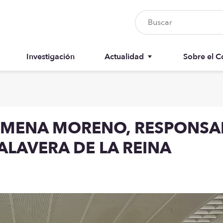
Investigación
Actualidad
Sobre el C
Nursia UP
Junta del 
Boletín del colegiado
Anuarios
I MENA MORENO, RESPONSA
Recursos
Memorias
TALAVERA DE LA REINA