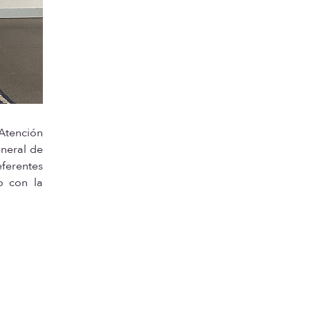
Atención
neral de
ferentes
o con la