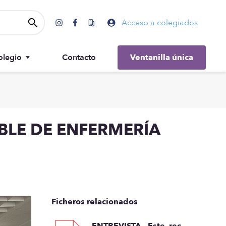
Acceso a colegiados
olegio
Contacto
Ventanilla única
Gobierno
BLE DE ENFERMERÍA
Ficheros relacionados
ENTREVISTA._Este_rec