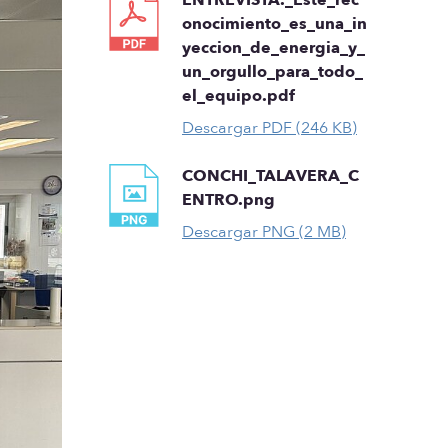
onocimiento_es_una_in
yeccion_de_energia_y_
un_orgullo_para_todo_
el_equipo.pdf
Descargar PDF (246 KB)
CONCHI_TALAVERA_C
ENTRO.png
Descargar PNG (2 MB)