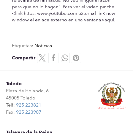
relevante de fármacos. No veo ninguna razón
para que no lo hagan". Para ver el video pinche
<link https: www.youtube.com external-link-new-
window el enlace externo en una ventana>aquí.
Etiquetas:
Noticias
Compartir
Toledo
Plaza de Holanda, 6
45005 Toledo
Telf:
925 223821
Fax:
925 223907
Talavera de la Reina