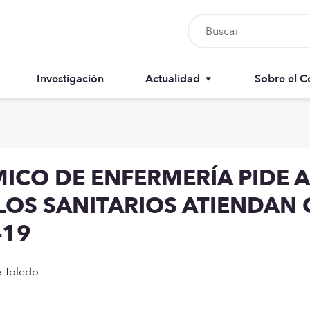
Investigación
Actualidad
Sobre el C
Nursia UP
Junta del 
Boletín del colegiado
Anuarios
CO DE ENFERMERÍA PIDE A 
Recursos
Memorias
LOS SANITARIOS ATIENDAN 
-19
e Toledo