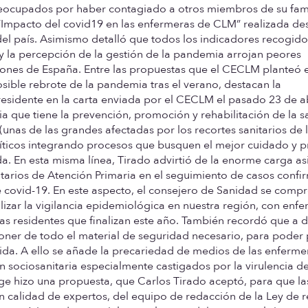
preocupados por haber contagiado a otros miembros de su fami
“Impacto del covid19 en las enfermeras de CLM” realizada de
l país. Asimismo detalló que todos los indicadores recogido
y la percepción de la gestión de la pandemia arrojan peores
iones de España. Entre las propuestas que el CECLM planteó e
sible rebrote de la pandemia tras el verano, destacan la
presidente en la carta enviada por el CECLM el pasado 23 de ab
ia que tiene la prevención, promoción y rehabilitación de la s
 (unas de las grandes afectadas por los recortes sanitarios de
críticos integrando procesos que busquen el mejor cuidado y p
. En esta misma línea, Tirado advirtió de la enorme carga asi
itarios de Atención Primaria en el seguimiento de casos confi
 covid-19. En este aspecto, el consejero de Sanidad se comp
alizar la vigilancia epidemiológica en nuestra región, con enf
s las residentes que finalizan este año. También recordó que a 
poner de todo el material de seguridad necesario, para poder 
 vida. A ello se añade la precariedad de medios de las enferme
 sociosanitaria especialmente castigados por la virulencia del
age hizo una propuesta, que Carlos Tirado aceptó, para que la
 calidad de expertos, del equipo de redacción de la Ley de r