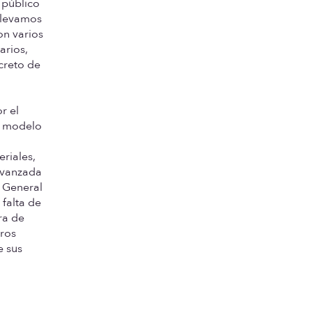
 público
llevamos
on varios
arios,
creto de
M
r el
al modelo
eriales,
 avanzada
o General
 falta de
ra de
tros
e sus