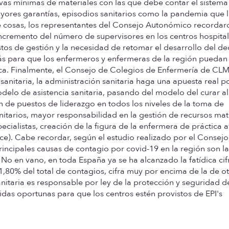
ervas mínimas de materiales con las que debe contar el sistema
ayores garantías, episodios sanitarios como la pandemia que 
 cosas, los representantes del Consejo Autonómico recordar
ncremento del número de supervisores en los centros hospital
tos de gestión y la necesidad de retomar el desarrollo del de
s para que los enfermeros y enfermeras de la región puedan
ca. Finalmente, el Consejo de Colegios de Enfermería de CL
anitaria, la administración sanitaria haga una apuesta real po
delo de asistencia sanitaria, pasando del modelo del curar 
n de puestos de liderazgo en todos los niveles de la toma de
anitarios, mayor responsabilidad en la gestión de recursos mat
ecialistas, creación de la figura de la enfermera de práctica
ce). Cabe recordar, según el estudio realizado por el Consej
incipales causas de contagio por covid-19 en la región son la
 No en vano, en toda España ya se ha alcanzado la fatídica cif
,80% del total de contagios, cifra muy por encima de la de o
nitaria es responsable por ley de la protección y seguridad d
das oportunas para que los centros estén provistos de EPI's