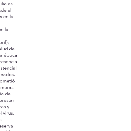
lia es
sde el
s en la
n la
ril);
alud de
 la época
resencia
stencial
rmados,
rometió
ermeras
día de
prestar
ras y
 virus.
s
eserva