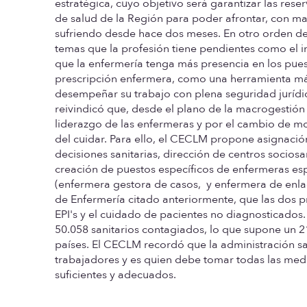
estratégica, cuyo objetivo será garantizar las res
de salud de la Región para poder afrontar, con m
sufriendo desde hace dos meses. En otro orden de
temas que la profesión tiene pendientes como el i
que la enfermería tenga más presencia en los pues
prescripción enfermera, como una herramienta má
desempeñar su trabajo con plena seguridad jurídi
reivindicó que, desde el plano de la macrogestión s
liderazgo de las enfermeras y por el cambio de mo
del cuidar. Para ello, el CECLM propone asignació
decisiones sanitarias, dirección de centros socios
creación de puestos específicos de enfermeras esp
(enfermera gestora de casos,
y enfermera de enla
de Enfermería citado anteriormente, que las dos pr
EPI's y el cuidado de pacientes no diagnosticados.
50.058 sanitarios contagiados, lo que supone un 21
países. El CECLM recordó que la administración sa
trabajadores y es quien debe tomar todas las medi
suficientes y adecuados.