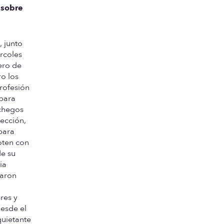
 sobre
, junto
rcoles
ero de
o los
profesión
 para
nchegos
tección,
 para
oten con
de su
ia
taron
res y
desde el
quietante