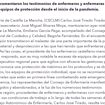
 comentaron los testimonios de enfermeros y enfermeras
 equipos de protección desde el inicio de la pandemia.
ía de Castilla La Mancha, (CECLM) Carlos José Tirado Tirado
icesecretario José Miguel Álvarez Moya, mantuvieron ayer mié
illa La Mancha, Emiliano García-Page, acompañado del Consej
eral de Cuidados y Calidad, Begoña Fernández.
En el encuentr
ión transmitieron el malestar de una parte importante de la 
material y desprotección a las que han tenido que enfrentarse
. Así las cosas, el presidente de los enfermeros castellano-ma
ha mejorado, aun es muy notable la escasez de equipos de pro
 ejecutivo regional para que agilice con eficacia las gestiones
reconozca una protección de máximos en los protocolos y se d
s, los equipos de protección individual, que no se recomien
sionales que están en primera línea combatiendo esta emergenc
erencia, los representantes del Consejo de Enfermería manifes
dos y abandonados, a la luz de los numerosos testimonios
 la región, procedentes de enfermeros y enfermeras con nomb
 sus condiciones de trabajo a lo largo de todas las semanas 
sejo Autonómico de Enfermería, Carlos José Tirado, resulta in