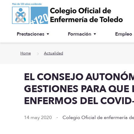
Ir a contenido principal
Prestaciones
Formación
Empleo
Ventanilla única
Inscripción a cursos
Home
Actualidad
¿Por qué colegiarse?
EL CONSEJO AUTONÓMI
Asesoría jurídica
GESTIONES PARA QUE 
Especialidades
ENFERMOS DEL COVID
Otras prestaciones
14 may 2020
·
Colegio Oficial de enfermería d
Biblioteca