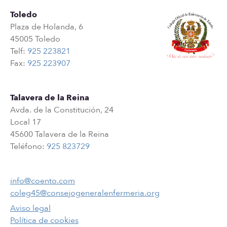
Toledo
Plaza de Holanda, 6
45005 Toledo
Telf:
925 223821
Fax:
925 223907
Talavera de la Reina
Avda. de la Constitución, 24
Local 17
45600 Talavera de la Reina
Teléfono:
925 823729
info@coento.com
coleg45@consejogeneralenfermeria.org
Aviso legal
Política de cookies