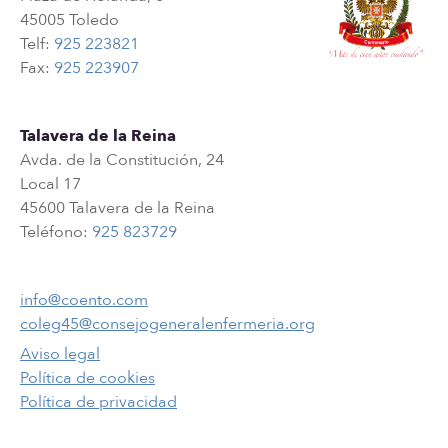
45005 Toledo
Telf:
925 223821
Fax:
925 223907
Talavera de la Reina
Avda. de la Constitución, 24
Local 17
45600 Talavera de la Reina
Teléfono:
925 823729
info@coento.com
coleg45@consejogeneralenfermeria.org
Aviso legal
Política de cookies
Política de privacidad