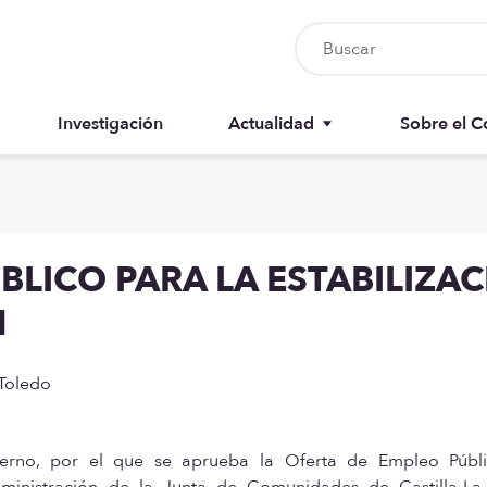
Investigación
Actualidad
Sobre el C
Nursia UP
Junta del 
Boletín del colegiado
Anuarios
BLICO PARA LA ESTABILIZA
Recursos
Memorias
M
 Toledo
erno, por el que se aprueba la Oferta de Empleo Públ
dministración de la Junta de Comunidades de Castilla-L