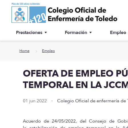
Ir a contenido principal
Prestaciones
Formación
Empleo
Ventanilla única
Inscripción a cursos
Home
Empleo
¿Por qué colegiarse?
OFERTA DE EMPLEO PÚ
Asesoría jurídica
TEMPORAL EN LA JCC
Especialidades
01 jun 2022
·
Colegio Oficial de enfermería de
Otras prestaciones
Biblioteca
Acuerdo de 24/05/2022, del Consejo de Gobi
la estabilización de empleo temporal en la A