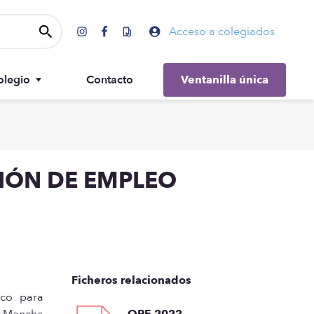
Acceso a colegiados
olegio
Contacto
Ventanilla única
Gobierno
CIÓN DE EMPLEO
Ficheros relacionados
ico para
a Mancha
OPE 2022