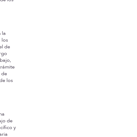
 la
 los
el de
argo
abajo,
trámite
a de
de los
una
ajo de
cífico y
aria