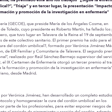
ical?”, “Triaje” y en tercer lugar, la presentación “Impact
ormación y promoción de la investigación en enfermería”
ería (GECOE), que preside María de los Ángeles Cosme, en
 de Toledo, cuyo presidente es Roberto Martín, ha fallado los
ro, que tuvo lugar en Talavera de la Reina el 19 de septiemb
s de este colectivo sanitario. El primer premio ha sido para el
a cura del cordón umbilical?, formado por Verónica Jiménez Má
, de EIR Familiar y Comunitaria de Talavera. El segundo pre
onal”, realizado por Raúl Sánchez-Bermejo supervisor del serv
ar, el IX Certamen de Enfermería otorgó un tercer premio al tr
 la formación y promoción de la investigación en enfermería”
riano, desde Madrid.
 por Verónica Jiménez, han desarrollado un completo estudi
otocolo y homogeneizar la cura del cordón umbilical en los
 por parte de los profesionales, para evitar exponer riesgos de
rante el periodo de pinzamiento y sección del cordón, además 