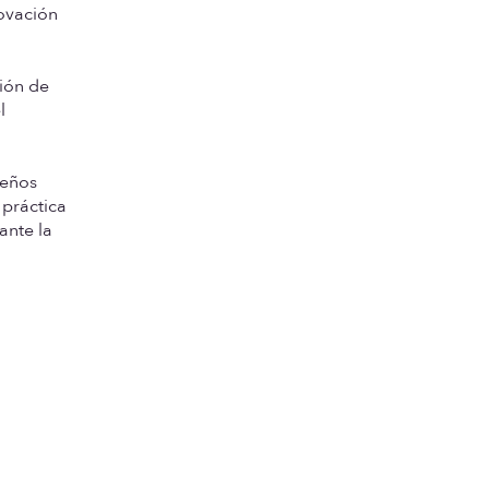
ovación
ción de
l
ueños
 práctica
ante la