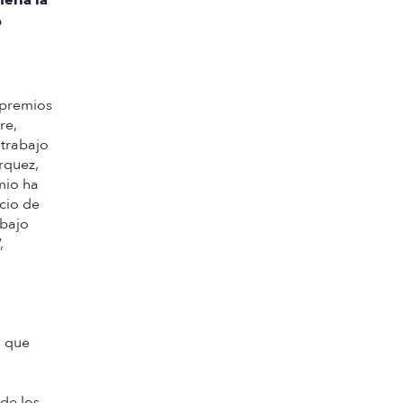
o
 premios
re,
 trabajo
rquez,
mio ha
icio de
abajo
,
o que
de los