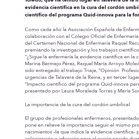
evidencia científica en la cura del cordón umbil
científico del programa Quid-innova para la f
Como cada año la Asociación Española de Enferm
colaboración con el Colegio Oficial de Enfermería
del Certamen Nacional de Enfermería Raquel Recue
premiando la investigación y los trabajos científico
“¿Sigue la enfermería la evidencia científica en l
Marina Bermejo Pérez, Raquel María Arroyo Moleón
sido entregado al trabajo Triaje, “Opinión Profesi
urgencias de Talavera de la Reina, y en tercer lug
“Impacto científico del programa Quid-innova para
presentado por Laura Moraleda Torres y María So
La importancia de la cura del cordón umbilical
El grupo de profesionales enfermeros, presentado
pone en relieve la importancia seguir el mismo pr
nacimientos –la que indica la evidencia científica-
colonización e infección para el recién nacido du