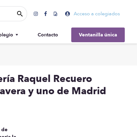
Acceso a colegiados
olegio
Contacto
Ventanilla única
Gobierno
ería Raquel Recuero
lavera y uno de Madrid
a de
ería la