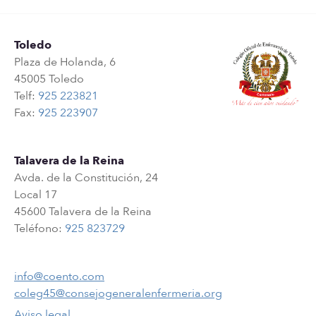
Toledo
Plaza de Holanda, 6
45005 Toledo
Telf:
925 223821
Fax:
925 223907
Talavera de la Reina
Avda. de la Constitución, 24
Local 17
45600 Talavera de la Reina
Teléfono:
925 823729
info@coento.com
coleg45@consejogeneralenfermeria.org
Aviso legal