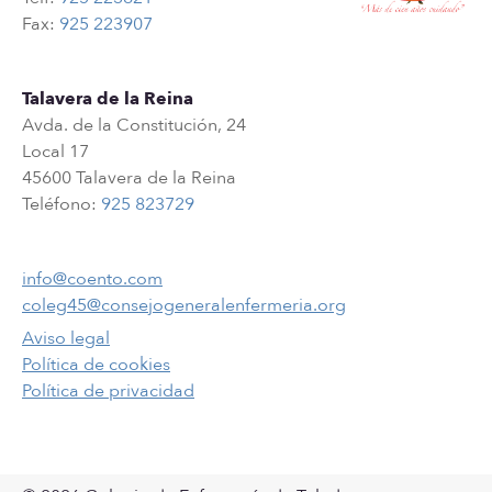
Fax:
925 223907
Talavera de la Reina
Avda. de la Constitución, 24
Local 17
45600 Talavera de la Reina
Teléfono:
925 823729
info@coento.com
coleg45@consejogeneralenfermeria.org
Aviso legal
Política de cookies
Política de privacidad