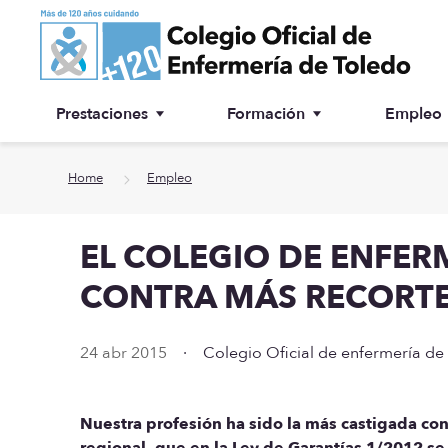
Ir a contenido principal
Prestaciones
Formación
Empleo
Ventanilla única
Inscripción a cursos
Home
Empleo
¿Por qué colegiarse?
EL COLEGIO DE ENFE
Asesoría jurídica
CONTRA MÁS RECORTE
Especialidades
24 abr 2015
·
Colegio Oficial de enfermería de
Otras prestaciones
Biblioteca
Nuestra profesión ha sido la más castigada con
regional, que en la Ley de Garantías 1/2012 s