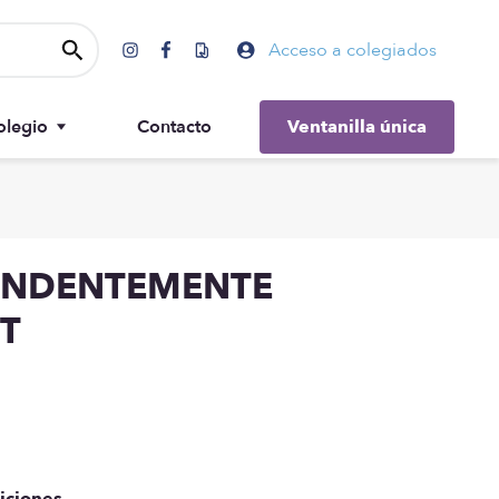
Acceso a colegiados
olegio
Contacto
Ventanilla única
Gobierno
TUNDENTEMENTE
T
iciones