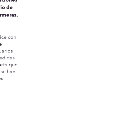
io de
ermeras,
dice con
e
uarios
medidas
arta que
 se han
os