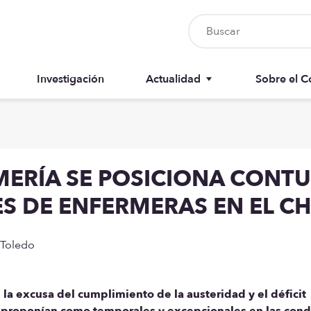
Investigación
Actualidad
Sobre el C
Nursia UP
Junta del 
Boletín del colegiado
Anuarios
RMERÍA SE POSICIONA CON
Recursos
Memorias
S DE ENFERMERAS EN EL CH
 Toledo
 la excusa del cumplimiento de la austeridad y el déficit
e proponían como temporales y excepcionales en las cond