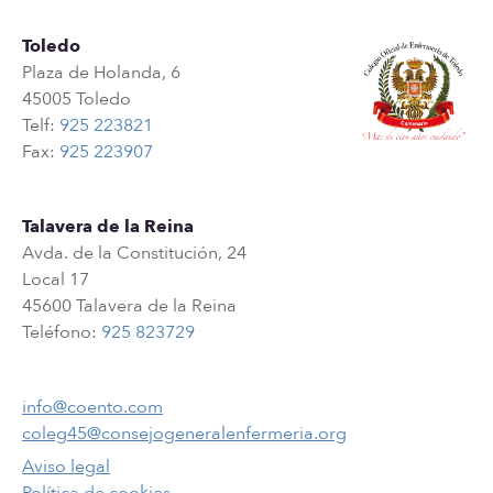
Toledo
Plaza de Holanda, 6
45005 Toledo
Telf:
925 223821
Fax:
925 223907
Talavera de la Reina
Avda. de la Constitución, 24
Local 17
45600 Talavera de la Reina
Teléfono:
925 823729
info@coento.com
coleg45@consejogeneralenfermeria.org
Aviso legal