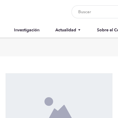
Investigación
Actualidad
Sobre el C
Nursia UP
Junta del 
Boletín del colegiado
Anuarios
Recursos
Memorias