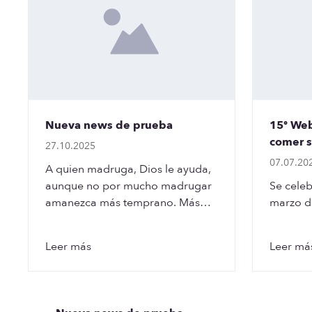
Nueva news de prueba
15º Web
comer s
27.10.2025
07.07.20
A quien madruga, Dios le ayuda,
aunque no por mucho madrugar
Se celeb
amanezca más temprano. Más
marzo de
vale tarde que nunca, y quien
algo quiere, algo le cuesta. No…
Leer más
Leer má