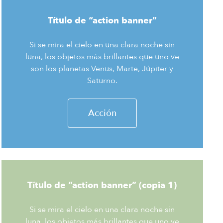
Título de “action banner”
Si se mira el cielo en una clara noche sin
luna, los objetos más brillantes que uno ve
son los planetas Venus, Marte, Júpiter y
Saturno.
Acción
Título de “action banner” (copia 1)
Si se mira el cielo en una clara noche sin
luna, los objetos más brillantes que uno ve