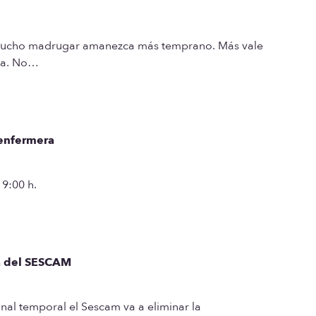
 mucho madrugar amanezca más temprano. Más vale
sta. No…
 enfermera
19:00 h.
sa del SESCAM
onal temporal el Sescam va a eliminar la