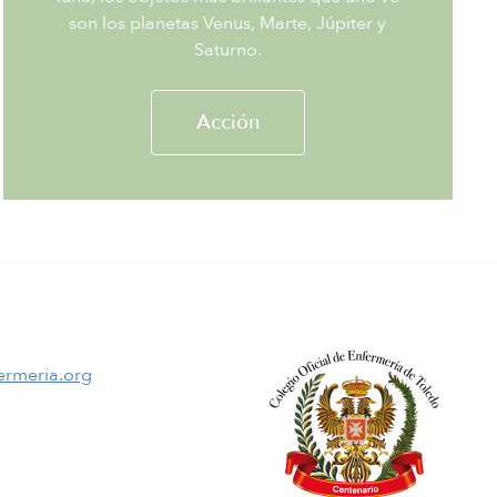
son los planetas Venus, Marte, Júpiter y
Saturno.
Acción
ermeria.org