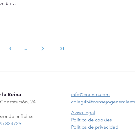
con un…
3
...
Siguiente
 la Reina
info@coento.com
 Constitución, 24
coleg45@consejogeneralenf
Aviso legal
era de la Reina
Política de cookies
25 823729
Política de privacidad