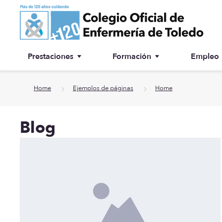
Ir a contenido principal
Prestaciones
Formación
Empleo
Ventanilla única
Inscripción a cursos
Home
Ejemplos de páginas
Home
¿Por qué colegiarse?
Blog
Asesoría jurídica
Especialidades
Otras prestaciones
Biblioteca